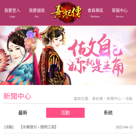
我要登入
我要儲值
會員專區
客服中心
Login
Pay
Members
Service
新聞中心
當前位置：
熹妃傳
>
新聞中心
>
活動
最新
活動
系統
[活動]
【水聲做引 • 煙雨江南】
2025-04-13