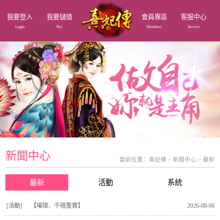
我要登入
我要儲值
會員專區
客服中心
Login
Pay
Members
Service
新聞中心
當前位置：
熹妃傳
>
新聞中心
>
最新
最新
活動
系統
[活動]
【璀璨．千禧重寶】
2026-08-06